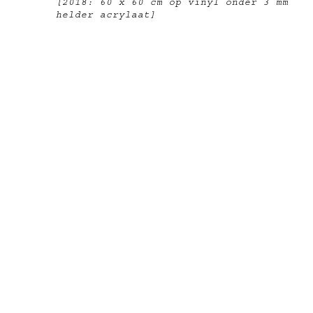
[2018: 60 x 60 cm op vinyl onder 3 mm
helder acrylaat]